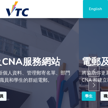
English
A服務網站
電郵及CN
、管理郵寄名單、部門
將協助你更新個人資料
生的群組電郵。
CNA 和建立職員和學
學生
職員